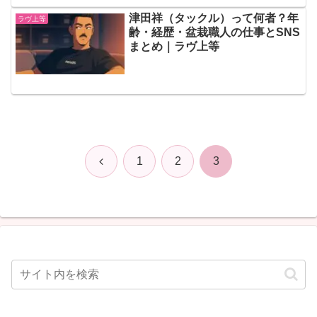
津田祥（タックル）って何者？年
ラヴ上等
齢・経歴・盆栽職人の仕事とSNS
まとめ｜ラヴ上等
前
1
2
3
へ