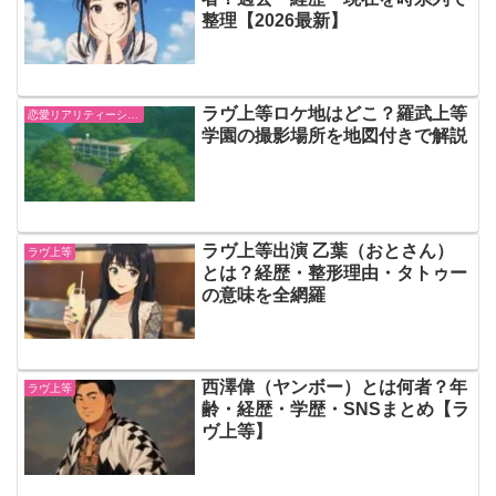
整理【2026最新】
ラヴ上等ロケ地はどこ？羅武上等
恋愛リアリティーショー
学園の撮影場所を地図付きで解説
ラヴ上等出演 乙葉（おとさん）
ラヴ上等
とは？経歴・整形理由・タトゥー
の意味を全網羅
西澤偉（ヤンボー）とは何者？年
ラヴ上等
齢・経歴・学歴・SNSまとめ【ラ
ヴ上等】