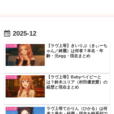
2025-12
【ラヴ上等】きいりぷ（きぃーち
ラヴ上等
ゃん／綺麗）は何者？本名・年
齢・元egg・現在まとめ
【ラヴ上等】Babyベイビーと
ラヴ上等
は？鈴木ユリア（村田優吏愛）の
経歴と現在まとめ
ラヴ上等てかりん（ひかる）は何
ラヴ上等
者？過去・経歴・現在を時系列で