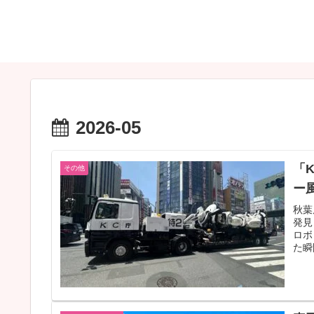
2026-05
「
その他
ー
秋葉
発見
ロボ
た瞬