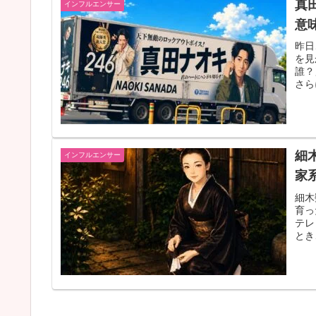
真
インフルエンサー
意
昨日
を見
誰？
さら
細
インフルエンサー
家
細木
育っ
テレ
とき