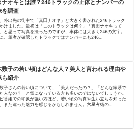
田ナオキとは誰？246トラックの正体とナンバーの
味を調査
、外出先の街中で「真田ナオキ」と大きく書かれた246トラック
かけました。最初は「このトラックは何？」「真田ナオキって
」と思って写真を撮ったのですが、車体には大きく246の文字。
に、筆者が確認したトラックではナンバーにも246...
木数子の若い頃はどんな人？美人と言われる理由や
系も紹介
数子さんの若い頃について、「美人だったの？」「どんな家系で
た人なの？」と気になっている方も多いのではないでしょうか。
ビ番組での印象が強い方ほど、若い頃の写真や生い立ちを知った
、また違った魅力を感じるかもしれません。六星占術の...