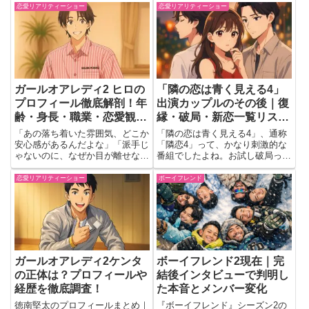
聴者をドキドキさせる彼女の魅力
恋愛リアリティーショー
恋愛リアリティーショー
と注目ポイントを詳しく解説しま
す。
ガールオアレディ2 ヒロの
「隣の恋は青く見える4」
プロフィール徹底解剖！年
出演カップルのその後｜復
齢・身長・職業・恋愛観ま
縁・破局・新恋一覧リスト
で
【2026年最新】
「あの落ち着いた雰囲気、どこか
「隣の恋は青く見える4」、通称
安心感があるんだよな」「派手じ
「隣恋4」って、かなり刺激的な
ゃないのに、なぜか目が離せな
番組でしたよね。お試し破局って
い…」Abemaの恋愛リアリティ
いう聞き慣れないルールに、最初
番組『ガールオアレディ2』を観
は戸惑った人も多かったんじゃな
恋愛リアリティーショー
ボーイフレンド
ていて、そう感じた人は多いので
いでしょうか。浮気OKの中で本
はないでしょうか。今回は、そん
音をさらけ出すって、もう、普通
な番組の影の主役とも言える存
の恋愛バラエティとは一線を画
在...
し...
ガールオアレディ2ケンタ
ボーイフレンド2現在｜完
の正体は？プロフィールや
結後インタビューで判明し
経歴を徹底調査！
た本音とメンバー変化
徳南堅太のプロフィールまとめ｜
『ボーイフレンド』シーズン2の