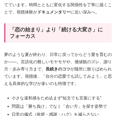
てています。時間とともに変化する関係性を丁寧に描くこ
とで、視聴体験が
ドキュメンタリー
に近い深みへ。
「恋の始まり」より「続ける大変さ」に
フォーカス
夢のような夏が終わり、日常に戻ってからどう愛を育むの
か——。言語化の難しいモヤモヤや、価値観のズレ、謝り
方・歩み寄り方まで、
長続きのコツ
が随所に散りばめられ
ています。視聴後、「自分の恋愛でも試してみよう」と思
える具体的な学びが多いのも特徴です。
小さな違和感をため込まず“短文でも言葉にする”
問題は「勝ち負け」でなく「合い方」を探す姿勢で
日常の儀式（挨拶・感謝・ハグ）を減らさない