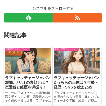
シズマルをフォローする
関連記事
恋愛リアリティーショー
恋愛リアリティーショー
ラブキャッチャージャパン
ラブキャッチャージャパン
2岡田サリオの素顔とは？
2 うららの正体は？年齢・
恋愛観と経歴を深掘り！
経歴・SNSを総まとめ
サリオの正体は？バレエ講師×婚
「ラブキャッチャージャパン2」
活女子としての顔、恋愛観とスペ
出演のうらら（長谷川麗）のプロ
ック婚の本音に迫る！ラブキャッ
フィールや年齢、経歴、SNS情
チャージャパン2で話題沸騰。
報を総まとめ。愛かお金か？と視