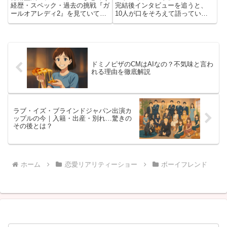
経歴・スペック・過去の挑戦『ガ
完結後インタビューを追うと、
ールオアレディ2』を見ていて、
10人が口をそろえて語っていた
「この人、なんか他の出演者と空
のは「弱さを見せる大切さ」でし
気が違うな」と感じた方、多いん
た。2026年2月3日に最終話を迎
じゃないでしょうか。それもその
えたシーズン2。冬の北海道・
はず。ケンタこと徳南堅太、実は
Green Roomで繰り広げられた恋
かなりすごい経歴の持ち主なん
と友情に、心を揺さぶら...
で...
ドミノピザのCMはAIなの？不気味と言わ
れる理由を徹底解説
ラブ・イズ・ブラインドジャパン出演カ
ップルの今｜入籍・出産・別れ…驚きの
その後とは？
ホーム
恋愛リアリティーショー
ボーイフレンド