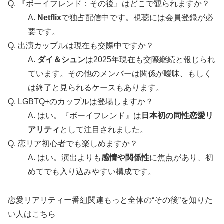
Q. 『ボーイフレンド：その後』はどこで観られますか？
A.
Netflix
で独占配信中です。視聴には会員登録が必
要です。
Q. 出演カップルは現在も交際中ですか？
A.
ダイ＆シュン
は2025年現在も交際継続と報じられ
ています。その他のメンバーは関係が曖昧、もしく
は終了と見られるケースもあります。
Q. LGBTQ+のカップルは登場しますか？
A. はい。『ボーイフレンド』は
日本初の同性恋愛リ
アリティ
として注目されました。
Q. 恋リア初心者でも楽しめますか？
A. はい。演出よりも
感情や関係性
に焦点があり、初
めてでも入り込みやすい構成です。
恋愛リアリティー番組関連もっと全体の“その後”を知りた
い人はこちら