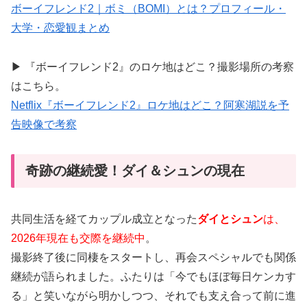
ボーイフレンド2｜ボミ（BOMI）とは？プロフィール・
大学・恋愛観まとめ
▶ 『ボーイフレンド2』のロケ地はどこ？撮影場所の考察
はこちら。
Netflix『ボーイフレンド2』ロケ地はどこ？阿寒湖説を予
告映像で考察
奇跡の継続愛！ダイ＆シュンの現在
共同生活を経てカップル成立となった
ダイとシュン
は、
2026年現在も交際を継続中
。
撮影終了後に同棲をスタートし、再会スペシャルでも関係
継続が語られました。ふたりは「今でもほぼ毎日ケンカす
る」と笑いながら明かしつつ、それでも支え合って前に進