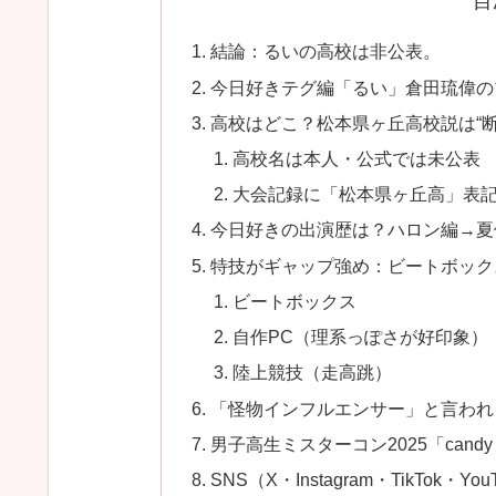
目
結論：るいの高校は非公表。
今日好きテグ編「るい」倉田琉偉の
高校はどこ？松本県ヶ丘高校説は“
高校名は本人・公式では未公表
大会記録に「松本県ヶ丘高」表
今日好きの出演歴は？ハロン編→夏休
特技がギャップ強め：ビートボック
ビートボックス
自作PC（理系っぽさが好印象）
陸上競技（走高跳）
「怪物インフルエンサー」と言われ
男子高生ミスターコン2025「candy 
SNS（X・Instagram・TikTok・You