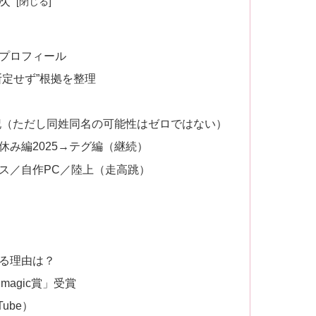
次
プロフィール
断定せず”根拠を整理
記（ただし同姓同名の可能性はゼロではない）
み編2025→テグ編（継続）
ス／自作PC／陸上（走高跳）
る理由は？
magic賞」受賞
Tube）