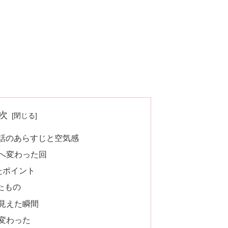
次
3話のあらすじと空気感
へ変わった回
たポイント
たもの
見えた瞬間
変わった