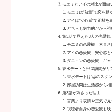
モエミとアイの対比が面白
モエミは“熱量”で恋を動
アイは“安心感”で距離を
どちらも魅力的だから視
第3話で見えた3人の恋愛観
モエミの恋愛観｜素直さ
アイの恋愛観｜安心感と
ダニョンの恋愛観｜ギャ
香水デートと部屋訪問がリ
香水デートは“恋のスタン
部屋訪問は生活感から相
第3話が刺さった理由
言葉より表情や空気で見
視聴者自身の恋愛観も映