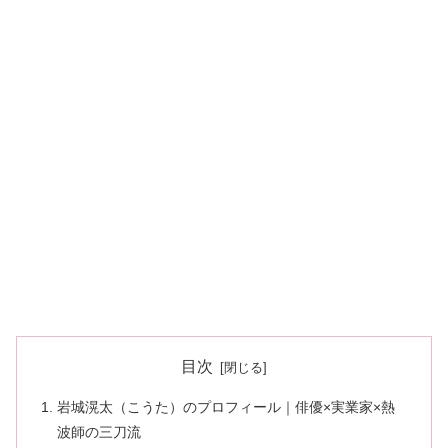
目次
岩城滉太（こうた）のプロフィール｜俳優×実業家×熱
波師の三刀流