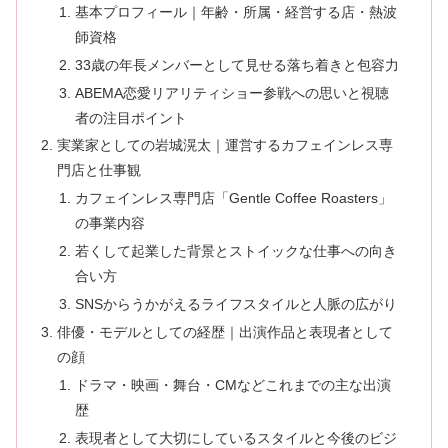
基本プロフィール｜年齢・所属・経営する店・熱波
師資格
33歳の年長メンバーとして見せる落ち着きと包容力
ABEMA恋愛リアリティショー参戦への思いと視聴
者の注目ポイント
実業家としての岩城滉太｜運営するカフェインレス専
門店と仕事観
カフェインレス専門店「Gentle Coffee Roasters」
の事業内容
若くして起業した背景とストイックな仕事への向き
合い方
SNSからうかがえるライフスタイルと人脈の広がり
俳優・モデルとしての経歴｜出演作品と表現者として
の顔
ドラマ・映画・舞台・CMなどこれまでの主な出演
歴
表現者として大切にしているスタイルと今後のビジ