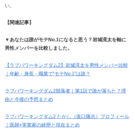
い。
【関連記事】
▼
あなたは誰がモテNo.1になると思う？岩城滉太を軸に
男性メンバーを比較しました。
【ラブパワーキングダム2】岩城滉太を男性メンバー比較
｜年齢・身長・職業で“モテNo.1”は誰？
ラブパワーキングダム2脱落者｜第1話で誰が落ちた？理
由と今後の予想まとめ
ラブパワーキングダム2 たかし（坂口隆志）プロフィール
｜医師×実業家の経歴と現在まとめ