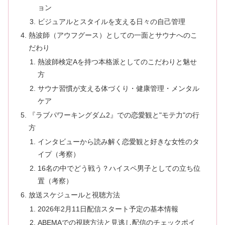
ョン
ビジュアルとスタイルを支える日々の自己管理
熱波師（アウフグース）としての一面とサウナへのこ
だわり
熱波師検定Aを持つ本格派としてのこだわりと魅せ
方
サウナ習慣が支える体づくり・健康管理・メンタル
ケア
『ラブパワーキングダム2』での恋愛観と"モテ力"の行
方
インタビューから読み解く恋愛観と好きな女性のタ
イプ（考察）
16名の中でどう戦う？ハイスペ男子としての立ち位
置（考察）
放送スケジュールと視聴方法
2026年2月11日配信スタート予定の基本情報
ABEMAでの視聴方法と見逃し配信のチェックポイ