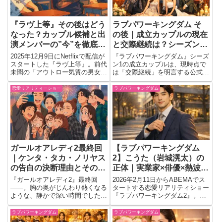
『ラヴ上等』その後はどう
ラブパワーキングダム そ
なった？カップル候補と出
の後｜成立カップルの現在
演メンバーの”今”を徹底チ
と交際継続は？シーズン2
ェック
の放送日も
2025年12月9日にNetflixで配信が
『ラブパワーキングダム』シーズ
スタートした『ラヴ上等』。前代
ン1の成立カップルは、現時点で
未聞の「アウトロー気質の男女が
は「交際継続」を明言する公式発
挑む恋愛リアリティショー」とし
表がほぼありません。ただ、
て話題を呼び、配信開始から連日
SNSの投稿から見えるヒントは
恋愛リアリティーショー
ラブパワーキングダム
SNSでトレンド入りするほどの
あります。さらにシーズン2は
注目を集めています。私も第1話
2026年2月11日スタート。放送日
から視聴していま...
程と参加メンバーもまとめま
す。...
ガールオアレディ2最終回
【ラブパワーキングダム
｜ケンタ・タカ・ノリヤス
2】こうた（岩城滉太）の
の告白の決断理由とその後
正体｜実業家×俳優×熱波師
は？
の素顔とは
『ガールオアレディ2』最終回
2026年2月11日からABEMAでス
――。胸の奥がじんわり熱くなる
タートする恋愛リアリティショー
ような、静かで深い時間でした。
『ラブパワーキングダム2』。そ
誰かを選ぶことは、同時に“自分
の出演者の中でも、ひときわ異彩
と向き合う”こと。ケンタ・タ
を放つのが岩城滉太（こうた）で
ラブパワーキングダム
ラブパワーキングダム
カ・ノリヤス、それぞれの告白に
す。33歳という年長メンバーで