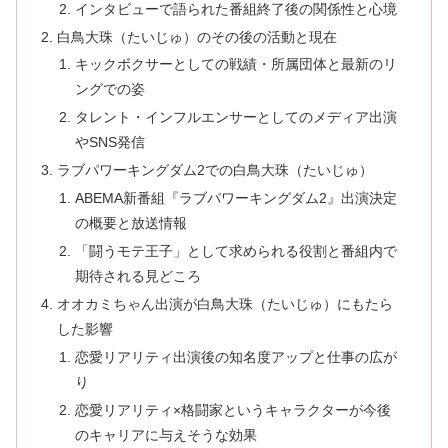
インタビューで語られた番組終了後の関係性と心境
白鳥大珠（たいじゅ）のその後の活動と現在
キックボクサーとしての戦績・所属団体と最新のリ
ングでの姿
タレント・インフルエンサーとしてのメディア出演
やSNS発信
ラブパワーキングダム2での白鳥大珠（たいじゅ）
ABEMA新番組『ラブパワーキングダム2』出演決定
の概要と放送情報
「闘うモテ王子」として求められる役割と番組内で
期待される見どころ
オオカミちゃん出演が白鳥大珠（たいじゅ）にもたら
した影響
恋愛リアリティ出演後の知名度アップと仕事の広が
り
恋愛リアリティ×格闘家というキャラクターが今後
のキャリアに与えそうな効果