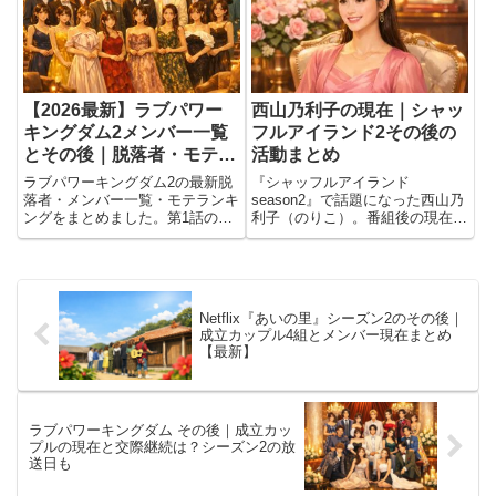
は、「愛とは何か」「人生をとも
ありながら、俳優・会社経営者・
に歩むとはどういうことか」とい
熱波師という「三刀流」...
う答...
【2026最新】ラブパワー
西山乃利子の現在｜シャッ
キングダム2メンバー一覧
フルアイランド2その後の
とその後｜脱落者・モテラ
活動まとめ
ンキングまとめ
ラブパワーキングダム2の最新脱
『シャッフルアイランド
落者・メンバー一覧・モテランキ
season2』で話題になった西山乃
ングをまとめました。第1話の結
利子（のりこ）。番組後の現在は
果や決選投票の行方、その後情報
「フィリピン拠点でマルチに活動
まで随時更新します。【2026年
中」です。この記事では、今の活
最新】
動・SNSの発信・恋愛リアリテ
ィー再出演までをまとめます。私
も当時シャッフルアイランドを
Netflix『あいの里』シーズン2のその後｜
見...
成立カップル4組とメンバー現在まとめ
【最新】
ラブパワーキングダム その後｜成立カッ
プルの現在と交際継続は？シーズン2の放
送日も