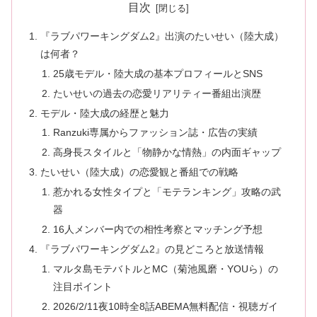
目次
『ラブパワーキングダム2』出演のたいせい（陸大成）
は何者？
25歳モデル・陸大成の基本プロフィールとSNS
たいせいの過去の恋愛リアリティー番組出演歴
モデル・陸大成の経歴と魅力
Ranzuki専属からファッション誌・広告の実績
高身長スタイルと「物静かな情熱」の内面ギャップ
たいせい（陸大成）の恋愛観と番組での戦略
惹かれる女性タイプと「モテランキング」攻略の武
器
16人メンバー内での相性考察とマッチング予想
『ラブパワーキングダム2』の見どころと放送情報
マルタ島モテバトルとMC（菊池風磨・YOUら）の
注目ポイント
2026/2/11夜10時全8話ABEMA無料配信・視聴ガイ