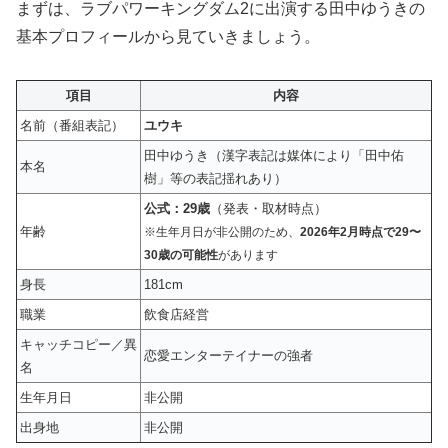
まずは、ラブパワーキングダム2に出演する田中ゆうきの
基本プロフィールから見ていきましょう。
項目
内容
名前（番組表記）
ユウキ
田中ゆうき（漢字表記は媒体により「田中佑
本名
樹」等の表記揺れあり）
公式：29歳
（発表・取材時点）
年齢
※生年月日が非公開のため、
2026年2月時点で29〜
30歳の可能性
があります
身長
181cm
職業
飲食店経営
キャッチコピー／異
恋愛エンターテイナーの強者
名
生年月日
非公開
出身地
非公開