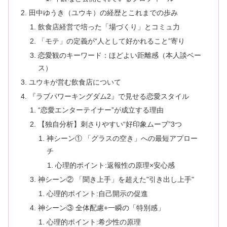
田中ゆうき（ユウキ）の経歴とこれまでの歩み
飲食店経営で培った「場づくり」とコミュ力
「モテ」の定義が“人として好かれること”寄り
恋愛観のキーワード：ほどよい距離感（本人談ベー
ス）
ユウキが営む飲食店について
『ラブパワーキングダム2』で見せる恋愛スタイル
“恋愛エンターテイナー”が成立する理由
【独自分析】刺さりやすい“好印象ムーブ”3つ
神シーン① 「グラスの空き」への最短アプロー
チ
心理的ポイント:返報性の原理×安心感
神シーン② 「聞き上手」を超えた"引き出し上手"
心理的ポイント:自己開示の促進
神シーン③ 全体配慮+一瞬の「特別感」
心理的ポイント:希少性の原理