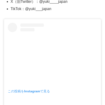
X（旧Twitter）：@yuki____japan
TikTok：@yuki___japan
この投稿をInstagramで見る